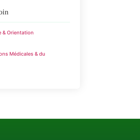
oin
 & Orientation
ions Médicales & du